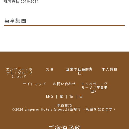
社會責任 2010/2011
英皇集團
エンペラー・ホ
獎項
企業の社会的責
求人情報
テル・グループ
任
について
サイトマップ
お問い合わせ
エンペラー・グ
ループ（英皇集
団）
ENG
繁
简
日
免責事項
©2026 Emperor Hotels Group.無断複写 ・転載を禁じます。