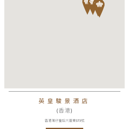
英皇駿景酒店
(香港)
香港灣仔皇后大道東373號